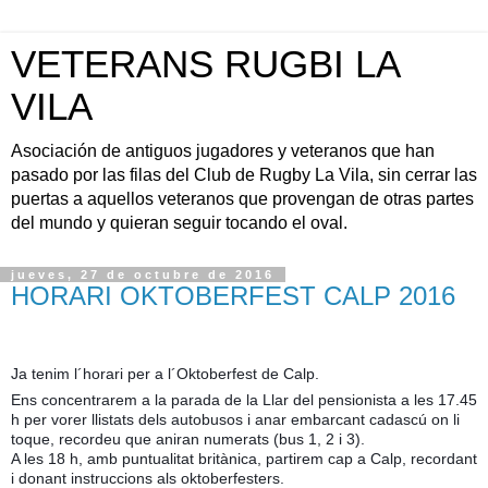
VETERANS RUGBI LA
VILA
Asociación de antiguos jugadores y veteranos que han
pasado por las filas del Club de Rugby La Vila, sin cerrar las
puertas a aquellos veteranos que provengan de otras partes
del mundo y quieran seguir tocando el oval.
jueves, 27 de octubre de 2016
HORARI OKTOBERFEST CALP 2016
Ja tenim l´horari per a l´Oktoberfest de Calp.
Ens concentrarem a la parada de la Llar del pensionista a les 17.45
h per vorer llistats dels autobusos i anar embarcant cadascú on li
toque, recordeu que aniran numerats (bus 1, 2 i 3).
A les 18 h, amb puntualitat britànica, partirem cap a Calp, recordant
i donant instruccions als oktoberfesters.